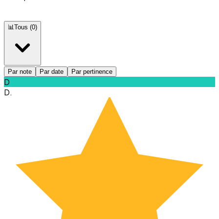
📊
Tous
(
0
)
Par note
Par date
Par pertinence
D
D.