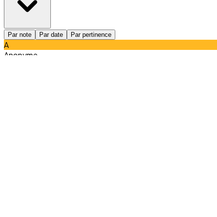
Par note
Par date
Par pertinence
A
Anonyme