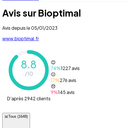
Avis sur
Bioptimal
Avis depuis le
05/01/2023
www.bioptimal.fr
8.8
😊
74
%
1227
avis
/10
😐
17
%
276
avis
😞
9
%
145
avis
D'après 2942 clients
📊
Tous
(
1648
)