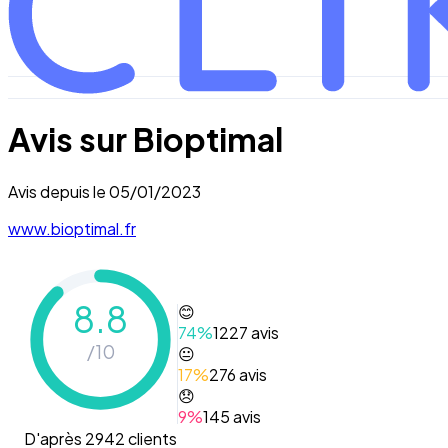
Avis sur
Bioptimal
Avis depuis le
05/01/2023
www.bioptimal.fr
8.8
😊
74
%
1227
avis
/10
😐
17
%
276
avis
😞
9
%
145
avis
D'après 2942 clients