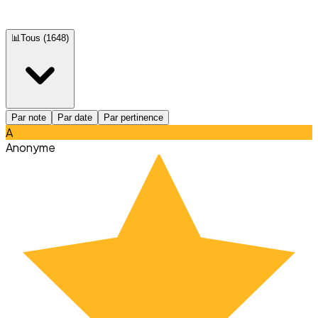
📊
Tous
(
1648
)
Par note
Par date
Par pertinence
A
Anonyme