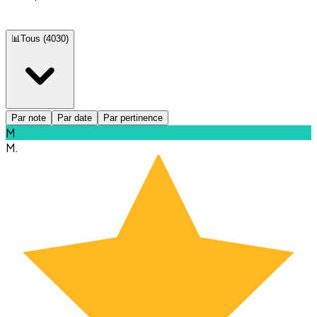
📊
Tous
(
4030
)
Par note
Par date
Par pertinence
M
M.