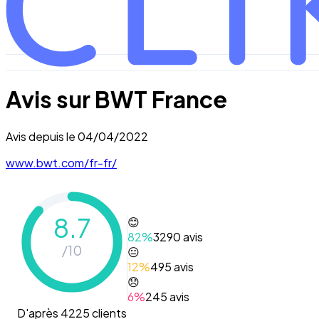
Avis sur
BWT France
Avis depuis le
04/04/2022
www.bwt.com/fr-fr/
8.7
😊
82
%
3290
avis
/10
😐
12
%
495
avis
😞
6
%
245
avis
D'après 4225 clients