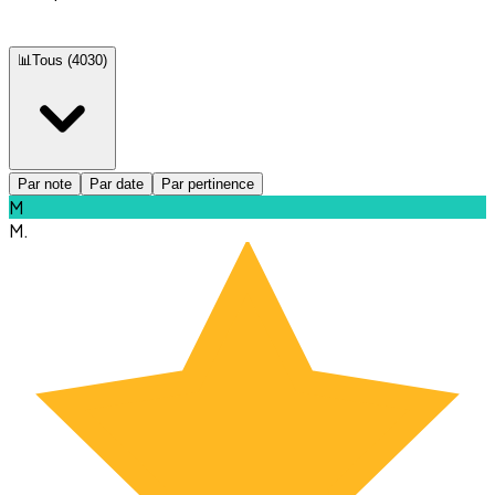
📊
Tous
(
4030
)
Par note
Par date
Par pertinence
M
M.