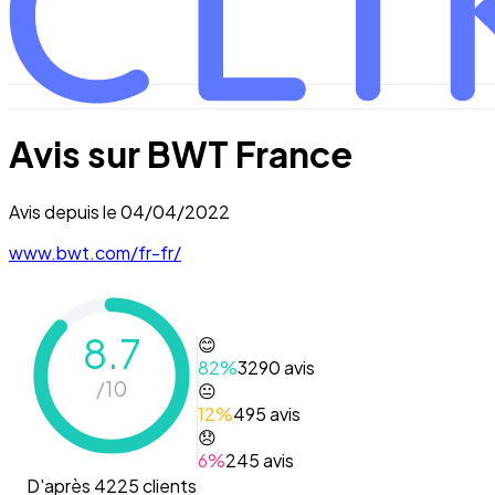
Avis sur
BWT France
Avis depuis le
04/04/2022
www.bwt.com/fr-fr/
8.7
😊
82
%
3290
avis
/10
😐
12
%
495
avis
😞
6
%
245
avis
D'après 4225 clients