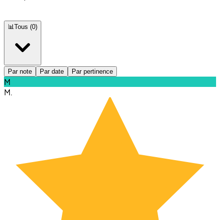
📊
Tous
(
0
)
Par note
Par date
Par pertinence
M
M.