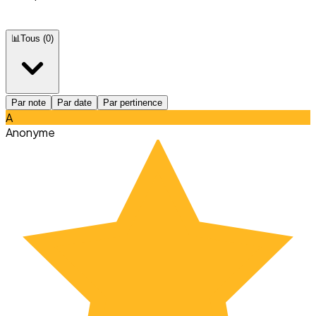
📊
Tous
(
0
)
Par note
Par date
Par pertinence
A
Anonyme