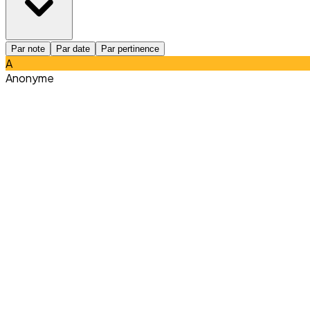
Par note
Par date
Par pertinence
A
Anonyme