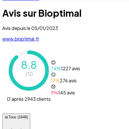
Avis sur
Bioptimal
Avis depuis le
05/01/2023
www.bioptimal.fr
8.8
😊
74
%
1227
avis
/10
😐
17
%
276
avis
😞
9
%
145
avis
D'après 2943 clients
📊
Tous
(
1648
)