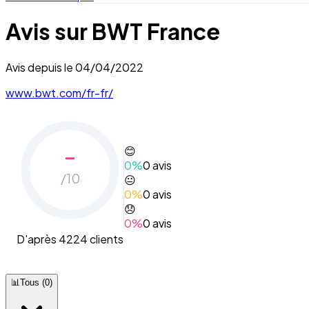
Avis sur
BWT France
Avis depuis le
04/04/2022
www.bwt.com/fr-fr/
-
😊
0
%
0
avis
/10
😐
0
%
0
avis
😞
0
%
0
avis
D'après 4224 clients
📊
Tous
(
0
)