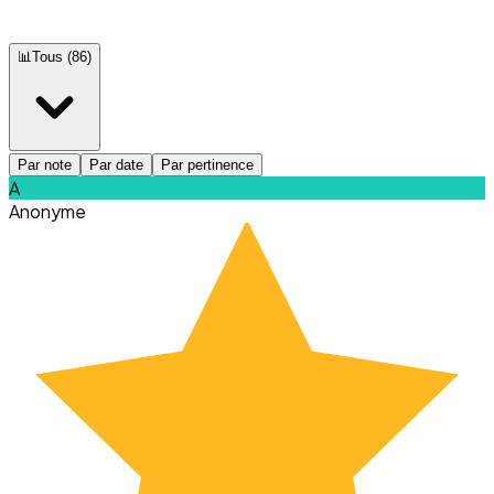
📊
Tous
(
86
)
Par note
Par date
Par pertinence
A
Anonyme