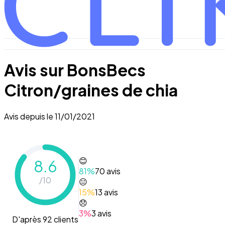
Avis sur
BonsBecs
Citron/graines de chia
Avis depuis le
11/01/2021
😊
8.6
81
%
70
avis
/10
😐
15
%
13
avis
😞
3
%
3
avis
D'après 92 clients