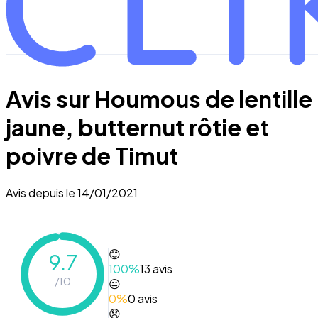
Avis sur
Houmous de lentille
jaune, butternut rôtie et
poivre de Timut
Avis depuis le
14/01/2021
😊
9.7
100
%
13
avis
/10
😐
0
%
0
avis
😞