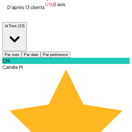
0
%
0
avis
D'après 13 clients
📊
Tous
(
13
)
Par note
Par date
Par pertinence
CM
Camille M.