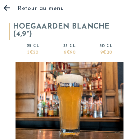
Retour au menu
HOEGAARDEN BLANCHE
(4,9°)
25 CL
33 CL
50 CL
5€50
6€90
9€20