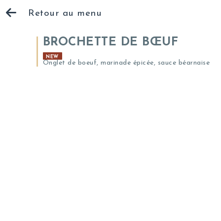
Retour au menu
BROCHETTE DE BŒUF
NEW
Onglet de boeuf, marinade épicée, sauce béarnaise