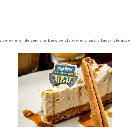
aramel et de cannelle, base palets bretons, coulis façon Bièraubeur