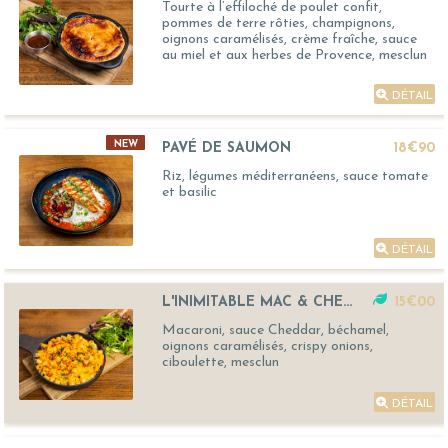
Tourte à l’effiloché de poulet confit,
pommes de terre rôties, champignons,
oignons caramélisés, crème fraîche, sauce
au miel et aux herbes de Provence, mesclun
DÉTAIL
NEW
PAVÉ DE SAUMON
18€90
Riz, légumes méditerranéens, sauce tomate
et basilic
DÉTAIL
L'INIMITABLE MAC & CHEESE
15€00
Macaroni, sauce Cheddar, béchamel,
oignons caramélisés, crispy onions,
ciboulette, mesclun
DÉTAIL