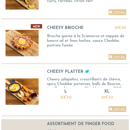
curry, tortillas, citron vert
DÉTAIL
NEW
CHEESY BRIOCHE
16€90
Brioche garnie à la Scamorza et nappée de
beurre ail et fines herbes, sauce Cheddar,
poitrine fumée
DÉTAIL
CHEESY PLATTER
Cheesy jalapeños, croustillants de chèvre,
spicy Cheddar potatoes, balls de Boursin,
tortillas chips, sauce Cheddar, sauce BBQ
L
XL
15€50
21€50
DÉTAIL
ASSORTIMENT DE FINGER FOOD