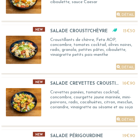
ciboulette, sauce Caesar
DÉTAIL
NEW
SALADE CROUSTI'CHÈVRE
15€50
Croustillants de chèvre, Feta AOP,
concombre, tomates cocktail, olives noires,
radis, granola, petites pâtes, ciboulette,
vinaigrette petits pois-menthe
DÉTAIL
NEW
SALADE CREVETTES CROUSTILLANTES
16€90
Crevettes panées, tomates cocktail,
concombre, courgette jaune marinée, mini-
poivrons, radis, cacahuètes, citron, mesclun,
coriandre, vinaigrette au sésame et au soja
DÉTAIL
NEW
SALADE PÉRIGOURDINE
19€90