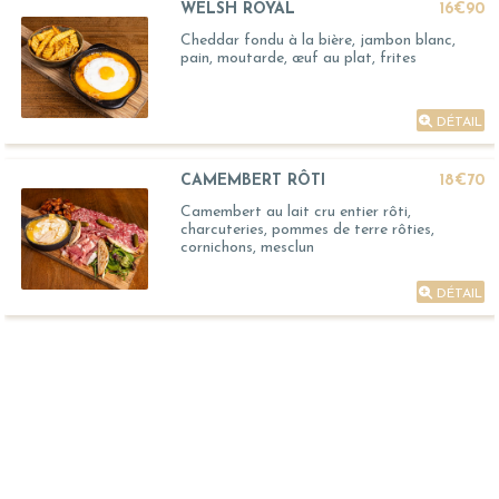
WELSH ROYAL
16€90
Cheddar fondu à la bière, jambon blanc,
pain, moutarde, œuf au plat, frites
DÉTAIL
CAMEMBERT RÔTI
18€70
Camembert au lait cru entier rôti,
charcuteries, pommes de terre rôties,
cornichons, mesclun
DÉTAIL