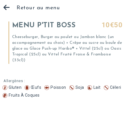
Retour au menu
10€50
MENU P'TIT BOSS
Cheeseburger, Burger au poulet ou Jambon blanc (un
accompagnement au choix) + Crêpe au sucre ou boule de
glace ou Glace Push-up Haribo® + Vittel (25cl) ou Oasis
Tropical (25cl) ou Vittel Fruité Fraise & Framboise
(33cl))
Allergènes :
Gluten
Œufs
Poisson
Soja
Lait
Céleri
Fruits À Coques