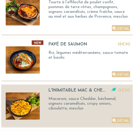
Tourte à l’effiloché de poulet confit,
pommes de terre rôties, champignons,
oignons caramélisés, crème fraîche, sauce
au miel et aux herbes de Provence, mesclun
DÉTAIL
NEW
PAVÉ DE SAUMON
18€90
Riz, légumes méditerranéens, sauce tomate
et basilic
DÉTAIL
L'INIMITABLE MAC & CHEESE
15€00
Macaroni, sauce Cheddar, béchamel,
oignons caramélisés, crispy onions,
ciboulette, mesclun
DÉTAIL