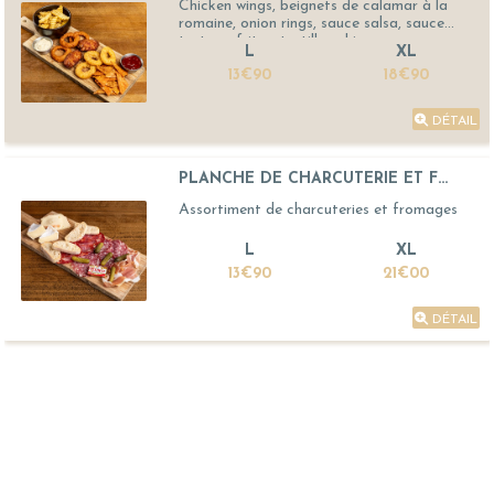
Chicken wings, beignets de calamar à la
romaine, onion rings, sauce salsa, sauce
tartare, frites, tortillas chips
L
XL
13€90
18€90
DÉTAIL
PLANCHE DE CHARCUTERIE ET F...
Assortiment de charcuteries et fromages
L
XL
13€90
21€00
DÉTAIL