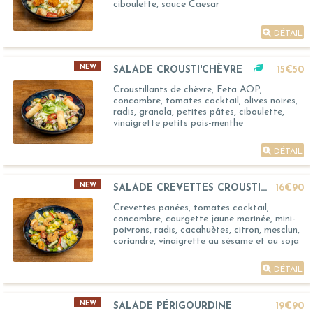
ciboulette, sauce Caesar
DÉTAIL
NEW
SALADE CROUSTI'CHÈVRE
15€50
Croustillants de chèvre, Feta AOP,
concombre, tomates cocktail, olives noires,
radis, granola, petites pâtes, ciboulette,
vinaigrette petits pois-menthe
DÉTAIL
NEW
SALADE CREVETTES CROUSTILLANTES
16€90
Crevettes panées, tomates cocktail,
concombre, courgette jaune marinée, mini-
poivrons, radis, cacahuètes, citron, mesclun,
coriandre, vinaigrette au sésame et au soja
DÉTAIL
NEW
SALADE PÉRIGOURDINE
19€90