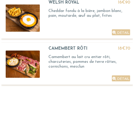
WELSH ROYAL
16€90
Cheddar fondu à la bière, jambon blanc,
pain, moutarde, œuf au plat, frites
DÉTAIL
CAMEMBERT RÔTI
18€70
Camembert au lait cru entier rôti,
charcuteries, pommes de terre rôties,
cornichons, mesclun
DÉTAIL