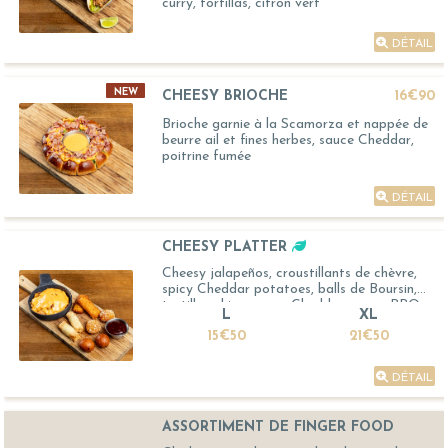
curry, tortillas, citron vert
DÉTAIL
NEW
CHEESY BRIOCHE
16€90
Brioche garnie à la Scamorza et nappée de
beurre ail et fines herbes, sauce Cheddar,
poitrine fumée
DÉTAIL
CHEESY PLATTER
Cheesy jalapeños, croustillants de chèvre,
spicy Cheddar potatoes, balls de Boursin,
tortillas chips, sauce Cheddar, sauce BBQ
L
XL
15€50
21€50
DÉTAIL
ASSORTIMENT DE FINGER FOOD