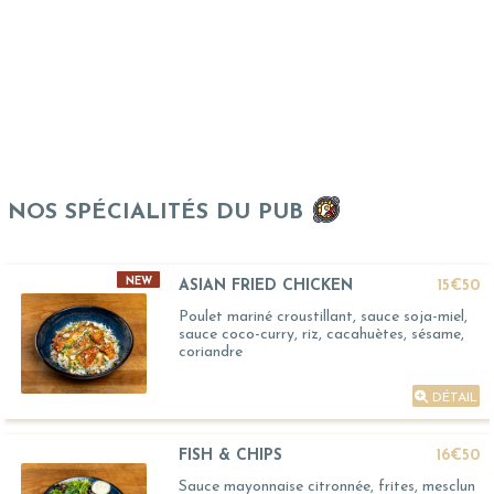
NOS SPÉCIALITÉS DU PUB
NEW
ASIAN FRIED CHICKEN
15€50
Poulet mariné croustillant, sauce soja-miel,
sauce coco-curry, riz, cacahuètes, sésame,
coriandre
DÉTAIL
FISH & CHIPS
16€50
Sauce mayonnaise citronnée, frites, mesclun