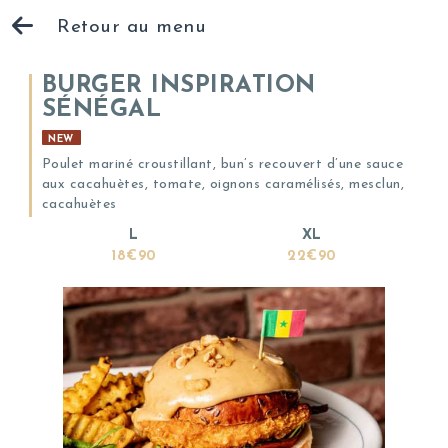
Retour au menu
BURGER INSPIRATION
SÉNÉGAL
NEW
Poulet mariné croustillant, bun’s recouvert d’une sauce
aux cacahuètes, tomate, oignons caramélisés, mesclun,
cacahuètes
L
XL
18€90
22€90