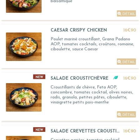
balsamique
DÉTAIL
CAESAR CRISPY CHICKEN
16€90
Poulet mariné croustillant, Grana Padano
AOP, tomates cocktails, croûtons, romaine,
ciboulette, sauce Caesar
DÉTAIL
NEW
SALADE CROUSTI'CHÈVRE
16€90
Croustillants de chèvre, Feta AOP,
concombre, tomates cocktail, olives noires,
radis, granola, petites pâtes, ciboulette,
vinaigrette petits pois-menthe
DÉTAIL
NEW
SALADE CREVETTES CROUSTILLANTES
16€90