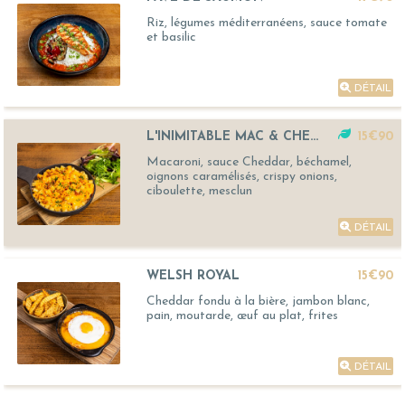
Riz, légumes méditerranéens, sauce tomate
et basilic
DÉTAIL
L'INIMITABLE MAC & CHEESE
15€90
Macaroni, sauce Cheddar, béchamel,
oignons caramélisés, crispy onions,
ciboulette, mesclun
DÉTAIL
WELSH ROYAL
15€90
Cheddar fondu à la bière, jambon blanc,
pain, moutarde, œuf au plat, frites
DÉTAIL