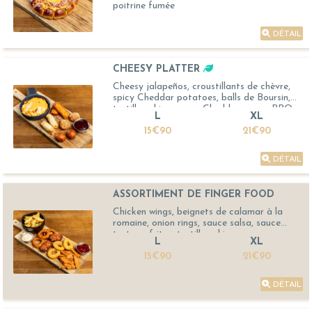
poitrine fumée
DÉTAIL
CHEESY PLATTER
Cheesy jalapeños, croustillants de chèvre,
spicy Cheddar potatoes, balls de Boursin,
tortillas chips, sauce Cheddar, sauce BBQ
L
XL
15€90
21€90
DÉTAIL
ASSORTIMENT DE FINGER FOOD
Chicken wings, beignets de calamar à la
romaine, onion rings, sauce salsa, sauce
tartare, frites, tortillas chips
L
XL
15€90
21€90
DÉTAIL