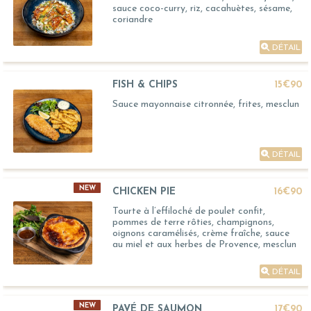
sauce coco-curry, riz, cacahuètes, sésame,
coriandre
DÉTAIL
FISH & CHIPS
15€90
Sauce mayonnaise citronnée, frites, mesclun
DÉTAIL
NEW
CHICKEN PIE
16€90
Tourte à l’effiloché de poulet confit,
pommes de terre rôties, champignons,
oignons caramélisés, crème fraîche, sauce
au miel et aux herbes de Provence, mesclun
DÉTAIL
NEW
PAVÉ DE SAUMON
17€90