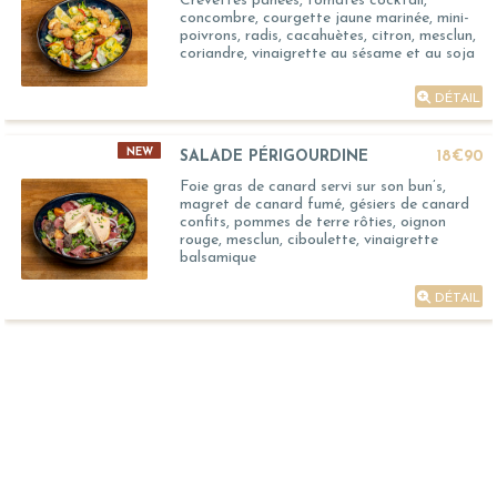
Crevettes panées, tomates cocktail,
concombre, courgette jaune marinée, mini-
poivrons, radis, cacahuètes, citron, mesclun,
coriandre, vinaigrette au sésame et au soja
DÉTAIL
NEW
SALADE PÉRIGOURDINE
18€90
Foie gras de canard servi sur son bun’s,
magret de canard fumé, gésiers de canard
confits, pommes de terre rôties, oignon
rouge, mesclun, ciboulette, vinaigrette
balsamique
DÉTAIL