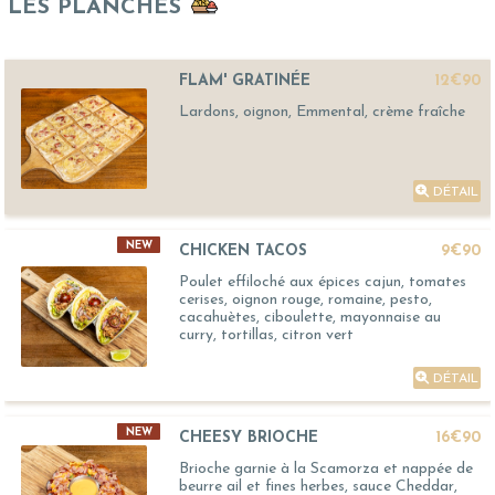
LES PLANCHES
FLAM' GRATINÉE
12€90
Lardons, oignon, Emmental, crème fraîche
DÉTAIL
NEW
CHICKEN TACOS
9€90
Poulet effiloché aux épices cajun, tomates
cerises, oignon rouge, romaine, pesto,
cacahuètes, ciboulette, mayonnaise au
curry, tortillas, citron vert
DÉTAIL
NEW
CHEESY BRIOCHE
16€90
Brioche garnie à la Scamorza et nappée de
beurre ail et fines herbes, sauce Cheddar,