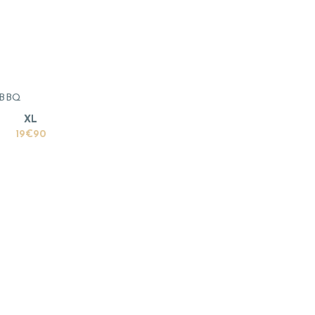
e BBQ
XL
19€90