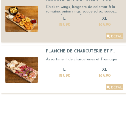
Chicken wings, beignets de calamar à la
romaine, onion rings, sauce salsa, sauce
tartare, frites, tortillas chips
L
XL
12€90
18€90
DÉTAIL
PLANCHE DE CHARCUTERIE ET F...
Assortiment de charcuteries et fromages
L
XL
12€90
18€90
DÉTAIL