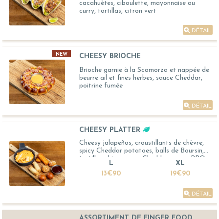
cacahuètes, ciboulette, mayonnaise au
curry, tortillas, citron vert
DÉTAIL
NEW
CHEESY BRIOCHE
Brioche garnie à la Scamorza et nappée de
beurre ail et fines herbes, sauce Cheddar,
poitrine fumée
DÉTAIL
CHEESY PLATTER
Cheesy jalapeños, croustillants de chèvre,
spicy Cheddar potatoes, balls de Boursin,
tortillas chips, sauce Cheddar, sauce BBQ
L
XL
13€90
19€90
DÉTAIL
ASSORTIMENT DE FINGER FOOD