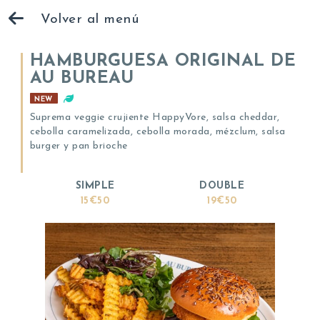
Volver al menú
HAMBURGUESA ORIGINAL DE
AU BUREAU
NEW
Suprema veggie crujiente HappyVore, salsa cheddar,
cebolla caramelizada, cebolla morada, mézclum, salsa
burger y pan brioche
SIMPLE
DOUBLE
15€50
19€50