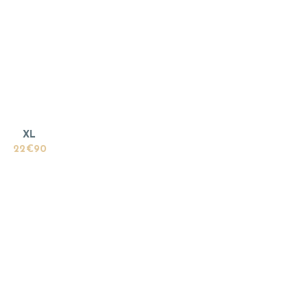
XL
22€90