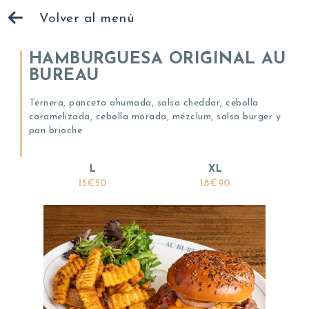
Volver al menú
HAMBURGUESA ORIGINAL AU
BUREAU
Ternera, panceta ahumada, salsa cheddar, cebolla
caramelizada, cebolla morada, mézclum, salsa burger y
pan brioche
L
XL
15€50
18€90