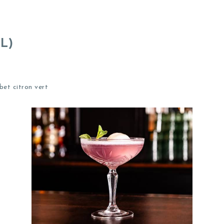
L)
bet citron vert