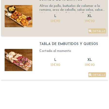
Alitas de pollo, buñuelos de calamar a la
romana, aros de cebolla, salsa salsa, salsa
tártara, patatas fritas, tortillas chips
L
XL
13€90
19€90
DETALLE
TABLA DE EMBUTIDOS Y QUESOS
Cortado al momento
L
XL
13€90
19€90
DETALLE