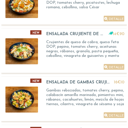
DOP, tomates cherry, picatostes, lechuga
romana, cebollino, salsa César
DETALLE
NEW
ENSALADA CRUJIENTE DE QUESO DE CABRA
14€90
Crujientes de queso de cabra, queso feta
DOP, pepino, tomates cherry, aceitunas
negras, rábanos, granola, pasta pequeña,
cebollino, vinagreta de guisantes y menta
DETALLE
NEW
ENSALADA DE GAMBAS CRUJIENTES
16€10
Gambas rebozadas, tomates cherry, pepino,
calabacín amarillo marinado, pimientos mini,
rábanos, cacahuetes, limón, mezcla de hojas
tiernas, cilantro, vinagreta de sésamo y soja
DETALLE