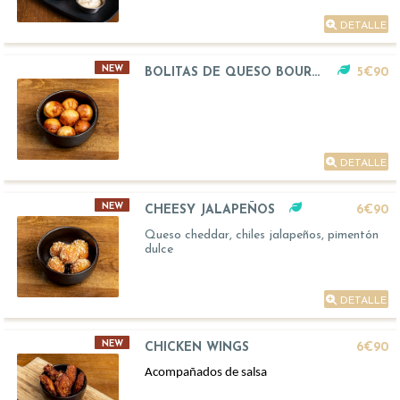
DETALLE
NEW
BOLITAS DE QUESO BOURSIN
5€90
DETALLE
NEW
CHEESY JALAPEÑOS
6€90
Queso cheddar, chiles jalapeños, pimentón
dulce
DETALLE
NEW
CHICKEN WINGS
6€90
Acompañados de salsa