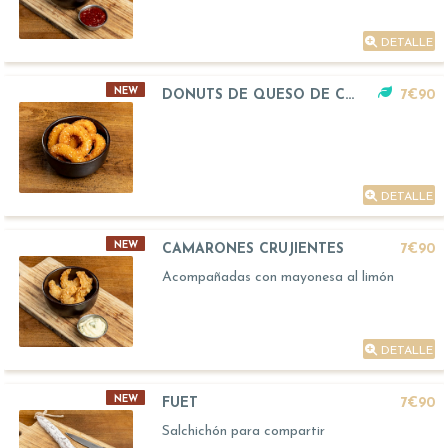
DETALLE
NEW
DONUTS DE QUESO DE CABRA
7€90
DETALLE
NEW
CAMARONES CRUJIENTES
7€90
Acompañadas con mayonesa al limón
DETALLE
NEW
FUET
7€90
Salchichón para compartir