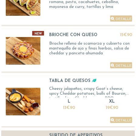
romana, pesto, cacahuetes, cebollino,
mayonesa de curry, tortillas y lima
DETALLE
NEW
BRIOCHE CON QUESO
15€90
Brioche relleno de scamorza y cubierto con
mantequilla de ajo y finas hierbas, salsa de
cheddar y panceta ahumada
DETALLE
TABLA DE QUESOS
Cheesy jalapeños, crispy Goat’s cheese,
spicy Cheddar potatoes, balls of Boursin,
tortilla chips, Cheddar sauce, BBQ sauce
L
XL
13€90
19€90
DETALLE
SURTIDO DE APERITIVOS