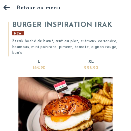
Retour au menu
BURGER INSPIRATION IRAK
NEW
Steak haché de bœuf, œuf au plat, crémeux coriandre,
houmous, mini poivrons, piment, tomate, oignon rouge,
bun’s
L
XL
18€90
22€90