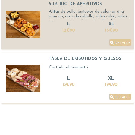
SURTIDO DE APERITIVOS
Alitas de pollo, buñuelos de calamar a la
romana, aros de cebolla, salsa salsa, salsa
tártara, patatas fritas, tortillas chips
L
XL
12€90
18€90
DETALLE
TABLA DE EMBUTIDOS Y QUESOS
Cortado al momento
L
XL
13€90
19€90
DETALLE