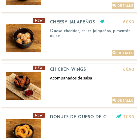
DETALLE
NEW
CHEESY JALAPEÑOS
6€90
Queso cheddar, chiles jalapeños, pimentón
dulce
DETALLE
NEW
CHICKEN WINGS
6€90
Acompañados de salsa
DETALLE
NEW
DONUTS DE QUESO DE CABRA
7€90