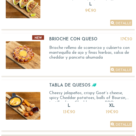
romana, pesto, cacahuetes, cebollino,
L
mayonesa de curry, tortillas y lima
9€90
DETALLE
NEW
BRIOCHE CON QUESO
17€50
Brioche relleno de scamorza y cubierto con
mantequilla de ajo y finas hierbas, salsa de
cheddar y panceta ahumada
DETALLE
TABLA DE QUESOS
Cheesy jalapeños, crispy Goat’s cheese,
spicy Cheddar potatoes, balls of Boursin,
tortilla chips, Cheddar sauce, BBQ sauce
L
XL
13€90
19€90
DETALLE