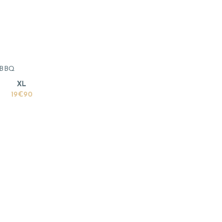
e BBQ
XL
19€90