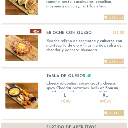
romana, pesto, cacahuetes, cebollino,
mayonesa de curry, tortillas y lima
DETALLE
NEW
BRIOCHE CON QUESO
15€90
Brioche relleno de scamorza y cubierto con
mantequilla de ajo y finas hierbas, salsa de
cheddar y panceta ahumada
DETALLE
TABLA DE QUESOS
Cheesy jalapeños, crispy Goat’s cheese,
spicy Cheddar potatoes, balls of Boursin,
tortilla chips, Cheddar sauce, BBQ sauce
L
XL
13€90
19€90
DETALLE
SURTIDO DE APERITIVOS