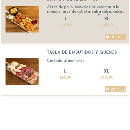
Alitas de pollo, buñuelos de calamar a la
romana, aros de cebolla, salsa salsa, salsa
tártara, patatas fritas, tortillas chips
L
XL
13€90
19€90
DETALLE
TABLA DE EMBUTIDOS Y QUESOS
Cortado al momento
L
XL
14€90
20€90
DETALLE