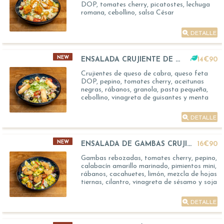
DOP, tomates cherry, picatostes, lechuga
romana, cebollino, salsa César
DETALLE
NEW
ENSALADA CRUJIENTE DE QUESO DE CABRA
14€90
Crujientes de queso de cabra, queso feta
DOP, pepino, tomates cherry, aceitunas
negras, rábanos, granola, pasta pequeña,
cebollino, vinagreta de guisantes y menta
DETALLE
NEW
ENSALADA DE GAMBAS CRUJIENTES
16€90
Gambas rebozadas, tomates cherry, pepino,
calabacín amarillo marinado, pimientos mini,
rábanos, cacahuetes, limón, mezcla de hojas
tiernas, cilantro, vinagreta de sésamo y soja
DETALLE