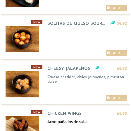
DETALLE
NEW
BOLITAS DE QUESO BOURSIN
5€90
DETALLE
NEW
CHEESY JALAPEÑOS
6€90
Queso cheddar, chiles jalapeños, pimentón
dulce
DETALLE
NEW
CHICKEN WINGS
6€90
Acompañados de salsa