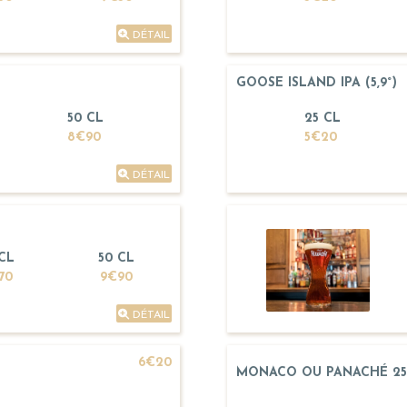
DÉTAIL
GOOSE ISLAND IPA (5,9°)
50 CL
25 CL
8€90
5€20
DÉTAIL
 CL
50 CL
70
9€90
DÉTAIL
6€20
MONACO OU PANACHÉ 25