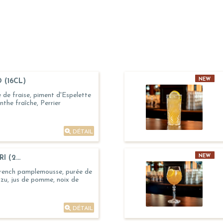
NEW
 (16CL)
de fraise, piment d'Espelette
nthe fraîche, Perrier
DÉTAIL
NEW
 (2...
rench pamplemousse, purée de
uzu, jus de pomme, noix de
DÉTAIL