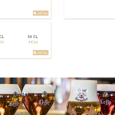
DÉTAIL
 CL
50 CL
00
8€60
DÉTAIL