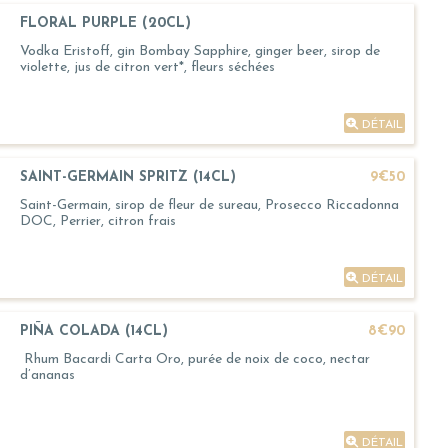
FLORAL PURPLE (20CL)
Vodka Eristoff, gin Bombay Sapphire, ginger beer, sirop de
violette, jus de citron vert*, fleurs séchées
DÉTAIL
SAINT-GERMAIN SPRITZ (14CL)
9€50
Saint-Germain, sirop de fleur de sureau, Prosecco Riccadonna
DOC, Perrier, citron frais
DÉTAIL
PIÑA COLADA (14CL)
8€90
Rhum Bacardi Carta Oro, purée de noix de coco, nectar
d’ananas
DÉTAIL