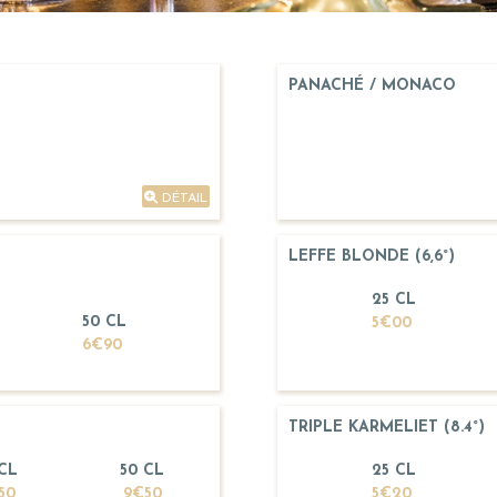
PANACHÉ / MONACO
DÉTAIL
LEFFE BLONDE (6,6°)
25 CL
50 CL
5€00
6€90
TRIPLE KARMELIET (8.4°)
 CL
50 CL
25 CL
50
9€50
5€20