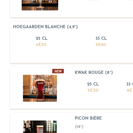
HOEGAARDEN BLANCHE (4,9°)
25 CL
33 CL
4€50
5€60
NEW
KWAK ROUGE (8°)
25 CL
33
5€20
6€
PICON BIÈRE
(18°)