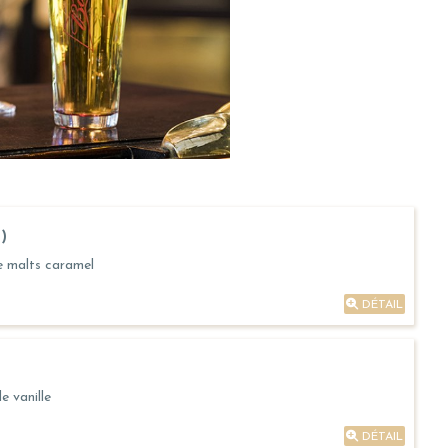
)
e malts caramel
DÉTAIL
e vanille
DÉTAIL