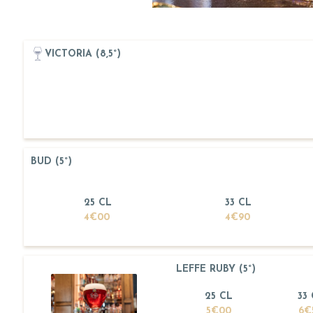
VICTORIA (8,5°)
BUD (5°)
25 CL
33 CL
4€00
4€90
LEFFE RUBY (5°)
25 CL
33
5€00
6€