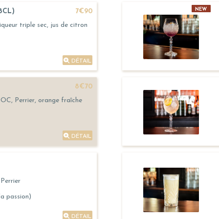
NEW
8CL)
7€90
queur triple sec, jus de citron
DÉTAIL
8€70
C, Perrier, orange fraîche
DÉTAIL
Perrier
la passion)
DÉTAIL