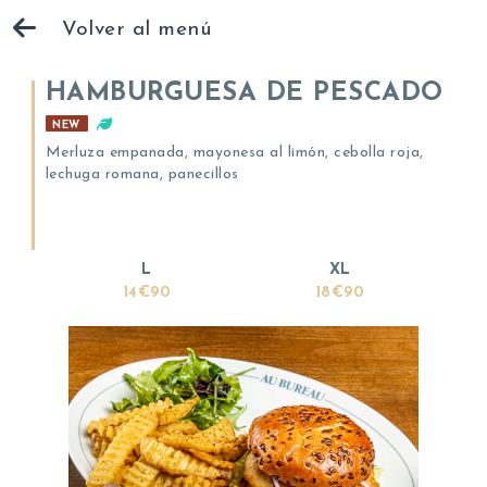
Volver al menú
HAMBURGUESA DE PESCADO
NEW
Merluza empanada, mayonesa al limón, cebolla roja,
lechuga romana, panecillos
L
XL
14€90
18€90