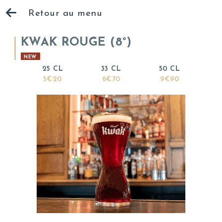
Retour au menu
KWAK ROUGE (8°)
NEW
25 CL
33 CL
50 CL
5€20
6€70
9€90