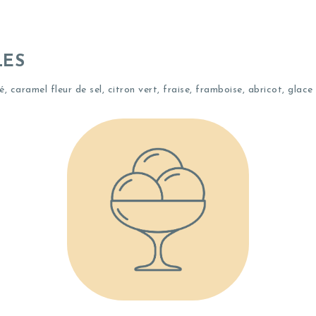
LES
fé, caramel fleur de sel, citron vert, fraise, framboise, abricot, gl