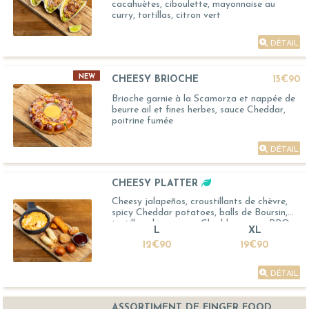
cacahuètes, ciboulette, mayonnaise au
curry, tortillas, citron vert
DÉTAIL
NEW
CHEESY BRIOCHE
15€90
Brioche garnie à la Scamorza et nappée de
beurre ail et fines herbes, sauce Cheddar,
poitrine fumée
DÉTAIL
CHEESY PLATTER
Cheesy jalapeños, croustillants de chèvre,
spicy Cheddar potatoes, balls de Boursin,
tortillas chips, sauce Cheddar, sauce BBQ
L
XL
12€90
19€90
DÉTAIL
ASSORTIMENT DE FINGER FOOD