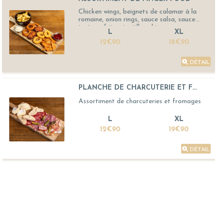
Chicken wings, beignets de calamar à la
romaine, onion rings, sauce salsa, sauce
tartare, frites, tortillas chips
L
XL
12€90
18€90
DÉTAIL
PLANCHE DE CHARCUTERIE ET F...
Assortiment de charcuteries et fromages
L
XL
12€90
19€90
DÉTAIL