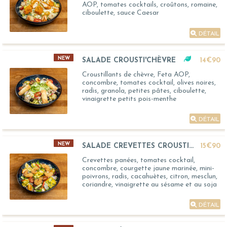
AOP, tomates cocktails, croûtons, romaine,
ciboulette, sauce Caesar
DÉTAIL
NEW
SALADE CROUSTI'CHÈVRE
14€90
Croustillants de chèvre, Feta AOP,
concombre, tomates cocktail, olives noires,
radis, granola, petites pâtes, ciboulette,
vinaigrette petits pois-menthe
DÉTAIL
NEW
SALADE CREVETTES CROUSTILLANTES
15€90
Crevettes panées, tomates cocktail,
concombre, courgette jaune marinée, mini-
poivrons, radis, cacahuètes, citron, mesclun,
coriandre, vinaigrette au sésame et au soja
DÉTAIL