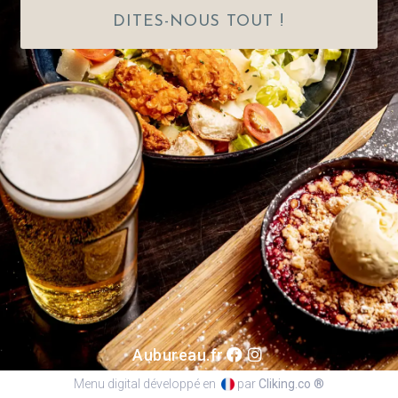
DITES-NOUS TOUT !
Aubureau.fr
Menu digital développé en
par
Cliking.co ®