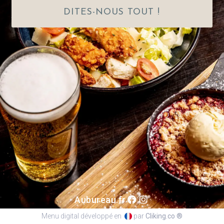
DITES-NOUS TOUT !
Aubureau.fr
Menu digital développé en
par
Cliking.co ®