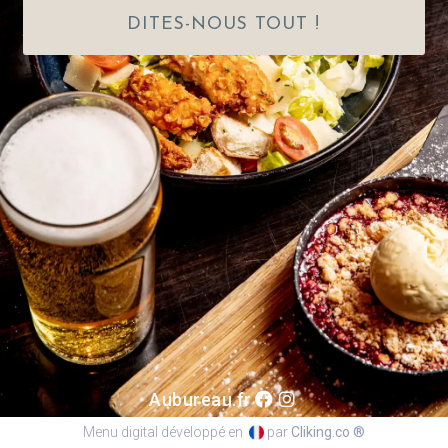
DITES-NOUS TOUT !
Aubureau.fr
Menu digital développé en
par
Cliking.co ®