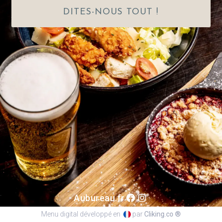
DITES-NOUS TOUT !
Aubureau.fr
Menu digital développé en
par
Cliking.co ®