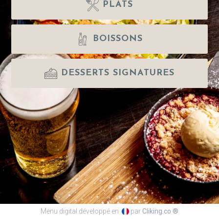
PLATS
BOISSONS
DESSERTS SIGNATURES
Menu digital développé en
par
Cliking.co ®